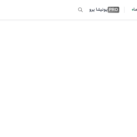
ما
پونیشا پرو
PRO