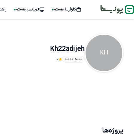
کارفرما هستم
فریلنسر هستم
راهن
Kh22adijeh
KH
سطح ۰
0
پروژه‌ها