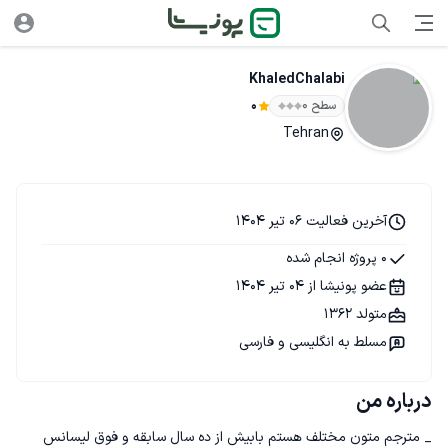
KhaledChalabi
سطح ۰
0
Tehran
آخرین فعالیت 06 تیر 1404
0 پروژه انجام شده
عضو پونیشا از 04 تیر 1404
متولد 1362
مسلط به انگلیسی و فارسی
درباره من
_ مترجم متون مختلف هستم بابیش از ده سال سابقه و فوق لیسانس 