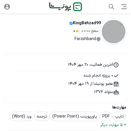
KingBehzad99
سطح ۰
0
Farāshband
آخرین فعالیت 20 مهر 1404
0 پروژه انجام شده
عضو پونیشا از 19 مهر 1404
متولد 1376
مهارت‌ها
تایپ
PDF
پاورپوینت (Power Point)
ترجمه
ورد (Word)
+ 
5
 مهارت دیگر