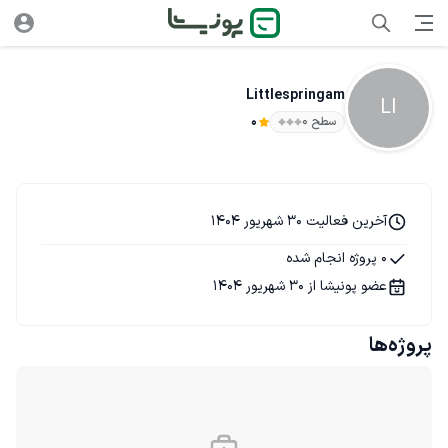
Littlespringam
LI
سطح ۰
0
آخرین فعالیت 30 شهریور 1404
0 پروژه انجام شده
عضو پونیشا از 30 شهریور 1404
پروژه‌ها