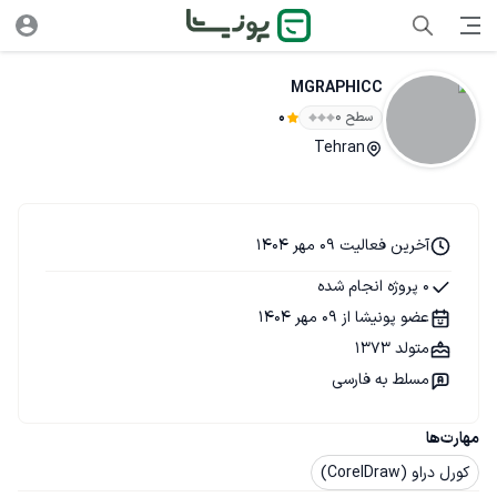
MGRAPHICC
سطح ۰
0
Tehran
آخرین فعالیت 09 مهر 1404
0 پروژه انجام شده
عضو پونیشا از 09 مهر 1404
متولد 1373
مسلط به فارسی
مهارت‌ها
کورل دراو (CorelDraw)