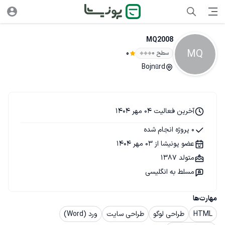
MQ2008
MQ
سطح ۰
0
Bojnūrd
آخرین فعالیت 04 مهر 1404
0 پروژه انجام شده
عضو پونیشا از 03 مهر 1404
متولد 1387
مسلط به انگلیسی
مهارت‌ها
HTML
طراحی لوگو
طراحی سایت
ورد (Word)