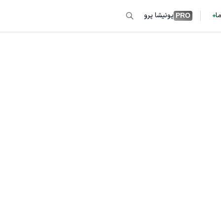
ما
پونیشا پرو
PRO