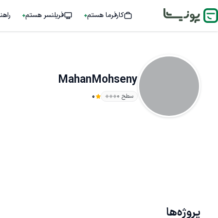
کارفرما هستم
فریلنسر هستم
راهن
MahanMohseny
سطح ۰
0
پروژه‌ها