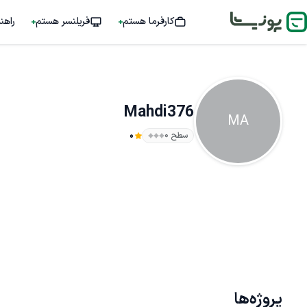
کارفرما هستم
فریلنسر هستم
راهن
Mahdi376
MA
سطح ۰
0
پروژه‌ها