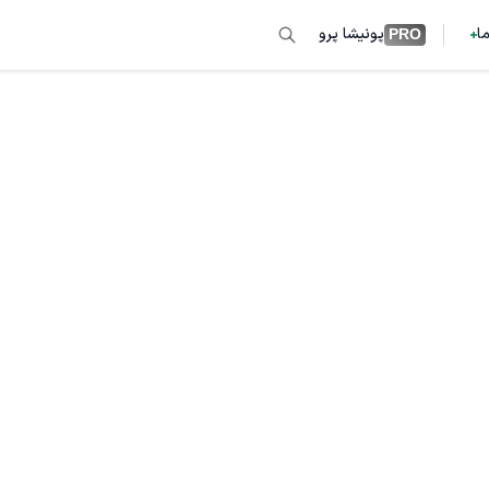
ما
پونیشا پرو
PRO