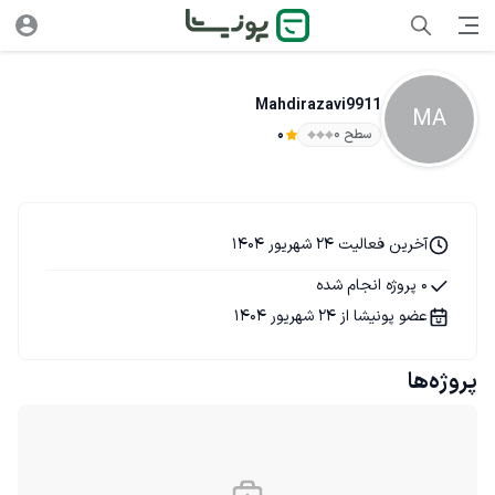
Mahdirazavi9911
MA
سطح ۰
0
آخرین فعالیت 24 شهریور 1404
0 پروژه انجام شده
عضو پونیشا از 24 شهریور 1404
پروژه‌ها