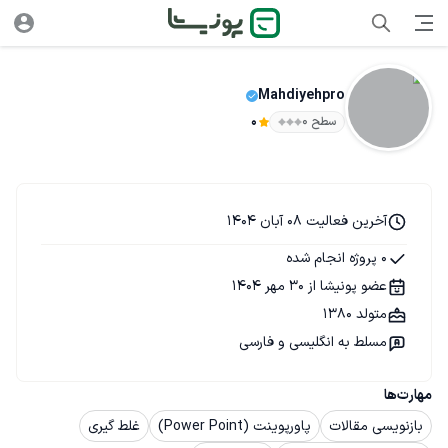
Mahdiyehpro
سطح ۰
0
آخرین فعالیت 08 آبان 1404
0 پروژه انجام شده
عضو پونیشا از 30 مهر 1404
متولد 1380
مسلط به انگلیسی و فارسی
مهارت‌ها
بازنویسی مقالات
پاورپوینت (Power Point)
غلط گیری