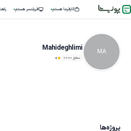
کارفرما هستم
فریلنسر هستم
راهن
Mahideghlimi
MA
سطح ۰
0
پروژه‌ها