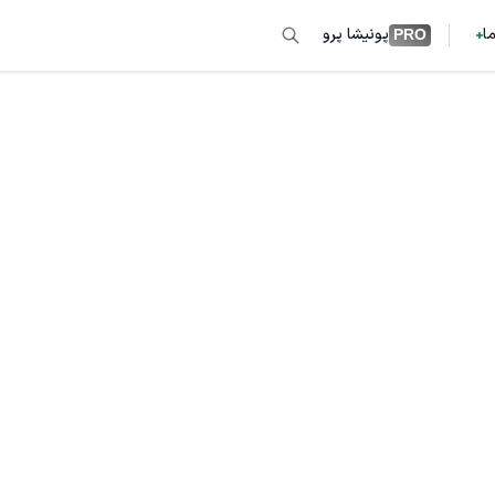
ما
پونیشا پرو
PRO