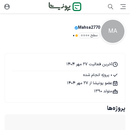
Mahsa2770
MA
سطح ۰
0
آخرین فعالیت 27 مهر 1404
0 پروژه انجام شده
عضو پونیشا از 27 مهر 1404
متولد 1390
پروژه‌ها