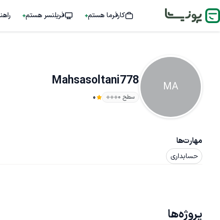
کارفرما هستم
فریلنسر هستم
راهن
Mahsasoltani778
MA
سطح ۰
0
مهارت‌ها
حسابداری
پروژه‌ها