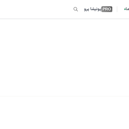
ما
پونیشا پرو
PRO