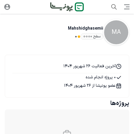
Mahshidghasemii
MA
سطح ۰
0
آخرین فعالیت 26 شهریور 1404
0 پروژه انجام شده
عضو پونیشا از 26 شهریور 1404
پروژه‌ها