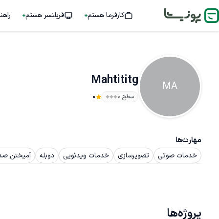
کارفرما هستم
فریلنسر هستم
راهن
Mahtititg
MA
سطح ۰
0
مهارت‌ها
خدمات صوتی
تصویرسازی
خدمات ویدئویی
دوبله
آمیختن صد
پروژه‌ها