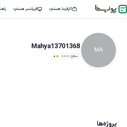
کارفرما هستم
فریلنسر هستم
راهن
Mahya13701368
MA
سطح ۰
0
پروژه‌ها