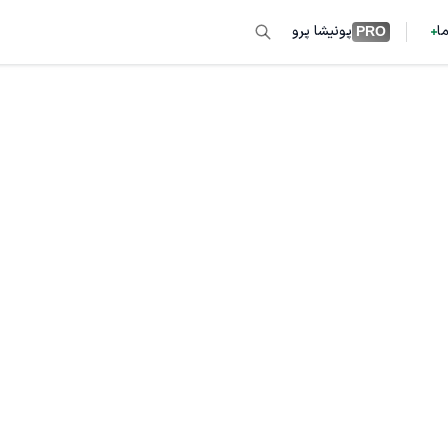
ما
پونیشا پرو
PRO