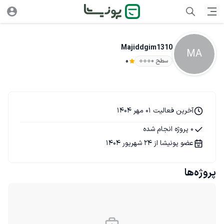
Majiddgim1310
MA
سطح ۰
0
آخرین فعالیت 01 مهر 1404
0 پروژه انجام شده
عضو پونیشا از 24 شهریور 1404
پروژه‌ها