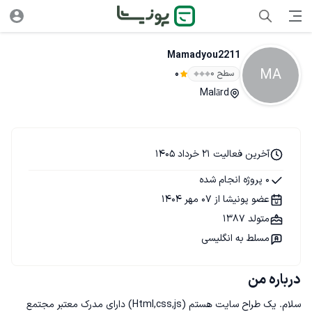
Mamadyou2211
MA
سطح ۰
0
Malārd
آخرین فعالیت 21 خرداد 1405
0 پروژه انجام شده
عضو پونیشا از 07 مهر 1404
متولد 1387
مسلط به انگلیسی
درباره من
سلام. یک طراح سایت هستم (Html,css,js) دارای مدرک معتبر مجتمع 