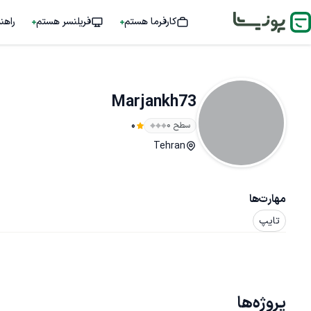
کارفرما هستم
فریلنسر هستم
راهن
Marjankh73
سطح ۰
0
Tehran
مهارت‌ها
تایپ
پروژه‌ها