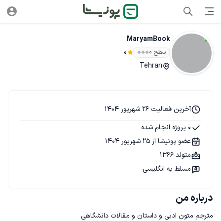
MaryamBook
سطح ۰
0
Tehran
آخرین فعالیت 26 شهریور 1404
0 پروژه انجام شده
عضو پونیشا از 25 شهریور 1404
متولد 1366
مسلط به انگلیسی
درباره من