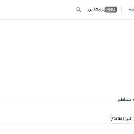
ما
پونیشا پرو
PRO
کتیا (Catia)