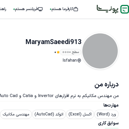
کارفرما هستم
فریلنسر هستم
راهن
MaryamSaeedi913
سطح ۰
0
Isfahan
درباره من
من مهندس مکانیکم به نرم افزارهای Invertor و Catia و Auto Cad مسلطم.
مهارت‌ها
ورد (Word)
اکسل (Excel)
اتوکد (AutoCad)
مهندسی مکانیک
سوابق کاری