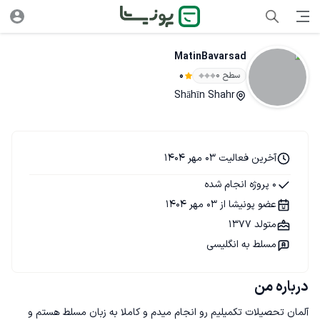
MatinBavarsad
سطح ۰
0
Shāhīn Shahr
آخرین فعالیت 03 مهر 1404
0 پروژه انجام شده
عضو پونیشا از 03 مهر 1404
متولد 1377
مسلط به انگلیسی
درباره من
آلمان تحصیلات تکمیلیم رو انجام میدم و کاملا به زبان مسلط هستم و 