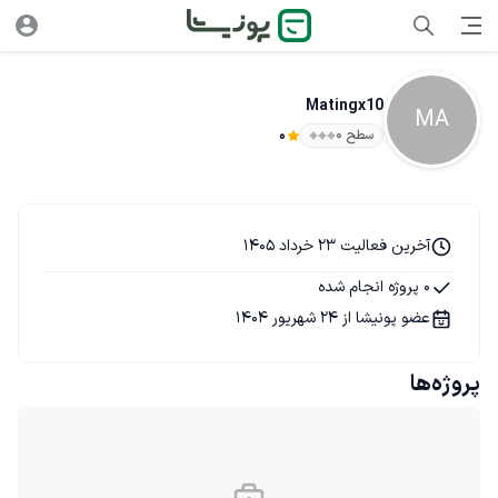
Matingx10
MA
سطح ۰
0
آخرین فعالیت 23 خرداد 1405
0 پروژه انجام شده
عضو پونیشا از 24 شهریور 1404
پروژه‌ها