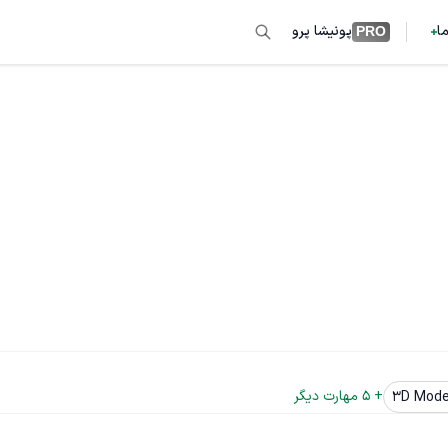
ما
پونیشا پرو
PRO
+ 
5
 مهارت دیگر
3D Model