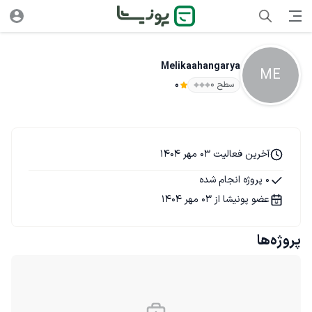
Melikaahangarya
ME
سطح ۰
0
آخرین فعالیت 03 مهر 1404
0 پروژه انجام شده
عضو پونیشا از 03 مهر 1404
پروژه‌ها