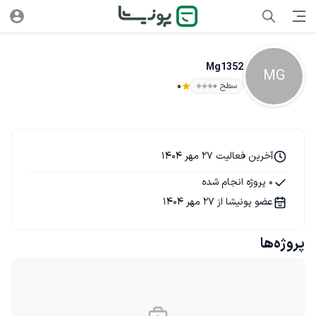
Mg1352
MG
سطح ۰
0
آخرین فعالیت 27 مهر 1404
0 پروژه انجام شده
عضو پونیشا از 27 مهر 1404
پروژه‌ها