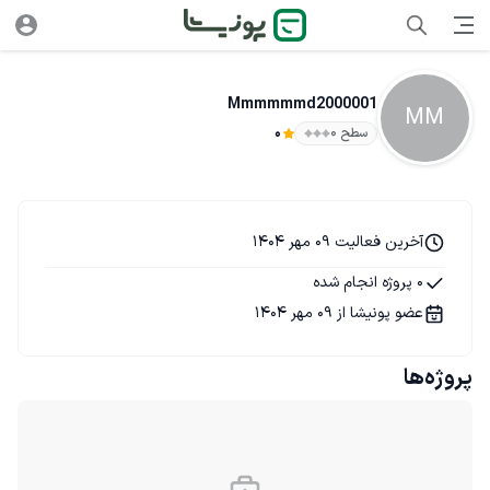
Mmmmmmd2000001
MM
سطح ۰
0
آخرین فعالیت 09 مهر 1404
0 پروژه انجام شده
عضو پونیشا از 09 مهر 1404
پروژه‌ها