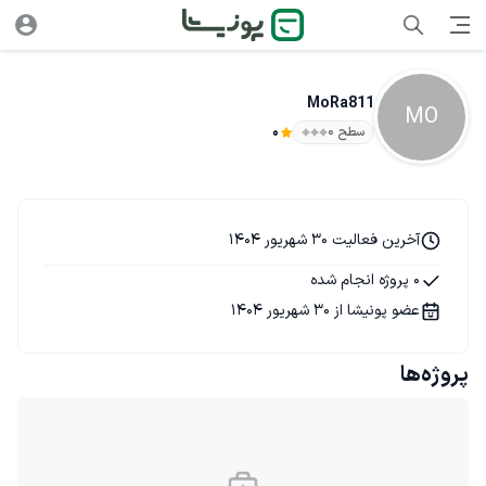
MoRa811
MO
سطح ۰
0
آخرین فعالیت 30 شهریور 1404
0 پروژه انجام شده
عضو پونیشا از 30 شهریور 1404
پروژه‌ها