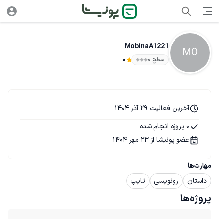
MobinaA1221
MO
سطح ۰
0
آخرین فعالیت 29 آذر 1404
0 پروژه انجام شده
عضو پونیشا از 23 مهر 1404
مهارت‌ها
داستان
رونویسی
تایپ
پروژه‌ها