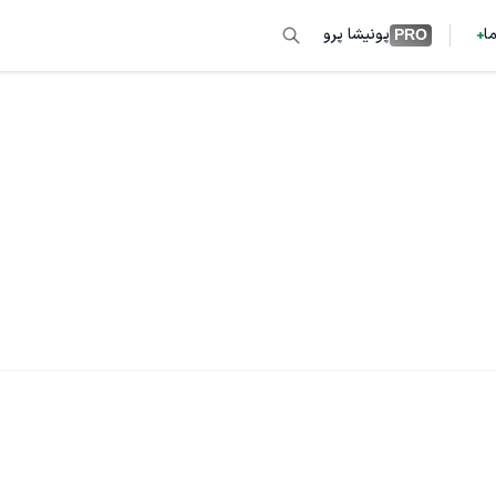
ما
پونیشا پرو
PRO