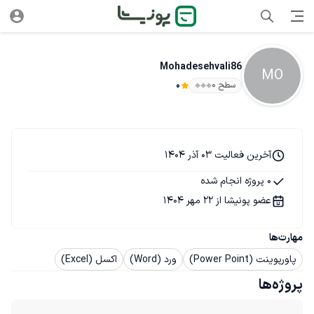
Mohadesehvali86
MO
سطح ۰
0
آخرین فعالیت 03 آذر 1404
0 پروژه انجام شده
عضو پونیشا از 22 مهر 1404
مهارت‌ها
پاورپوینت (Power Point)
ورد (Word)
اکسل (Excel)
پروژه‌ها