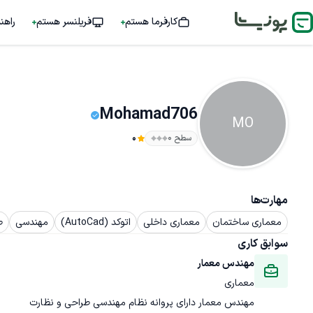
کارفرما هستم
فریلنسر هستم
راهن
Mohamad706
MO
سطح ۰
0
مهارت‌ها
معماری ساختمان
معماری داخلی
اتوکد (AutoCad)
مهندسی
ط
سوابق کاری
مهندس معمار
معماری