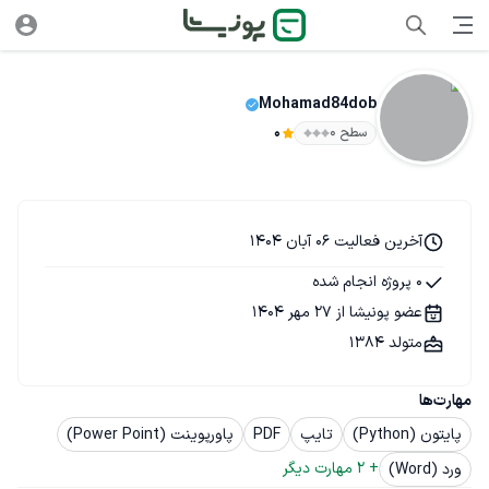
Mohamad84dob
سطح ۰
0
آخرین فعالیت 06 آبان 1404
0 پروژه انجام شده
عضو پونیشا از 27 مهر 1404
متولد 1384
مهارت‌ها
پایتون (Python)
تایپ
PDF
پاورپوینت (Power Point)
+ 
2
 مهارت دیگر
ورد (Word)