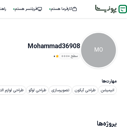
کارفرما هستم
فریلنسر هستم
راهن
Mohammad36908
MO
سطح ۰
0
مهارت‌ها
انیمیشن
طراحی آیکون
تصویرسازی
طراحی لوگو
طراحی لوازم الت
پروژه‌ها