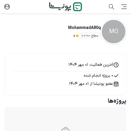
MohammadA80q
MO
سطح ۰
0
آخرین فعالیت 01 مهر 1404
0 پروژه انجام شده
عضو پونیشا از 01 مهر 1404
پروژه‌ها