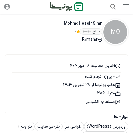
MohmdHoseinSlmn
MO
سطح ۰
0
Rāmshīr
آخرین فعالیت 18 مهر 1404
0 پروژه انجام شده
عضو پونیشا از 28 شهریور 1404
متولد 1386
مسلط به انگلیسی
مهارت‌ها
وردپرس (WordPress)
طراحی بنر
طراحی سایت
بنر وب