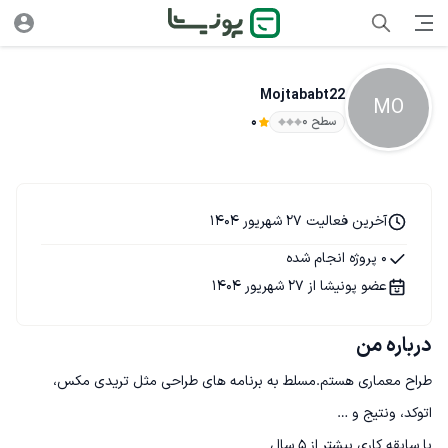
Mojtababt22
MO
سطح ۰
0
آخرین فعالیت 27 شهریور 1404
0 پروژه انجام شده
عضو پونیشا از 27 شهریور 1404
درباره من
طراح معماری هستم.مسلط به برنامه های طراحی مثل تریدی مکس، 
با سابقه کاری بیشتر از ۵ سال