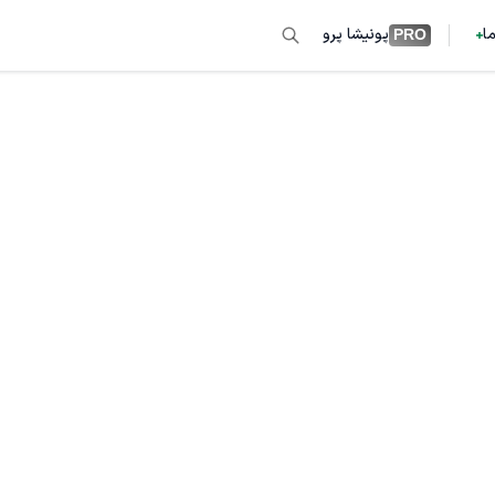
ما
پونیشا پرو
PRO