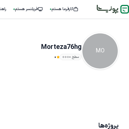
کارفرما هستم
فریلنسر هستم
راهن
Morteza76hg
MO
سطح ۰
0
پروژه‌ها