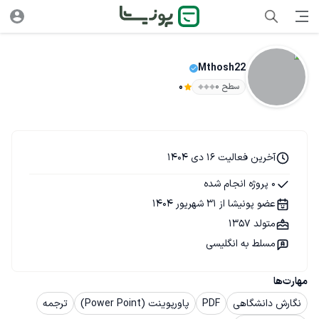
Mthosh22
سطح ۰
0
آخرین فعالیت 16 دی 1404
0 پروژه انجام شده
عضو پونیشا از 31 شهریور 1404
متولد 1357
مسلط به انگلیسی
مهارت‌ها
نگارش دانشگاهی
PDF
پاورپوینت (Power Point)
ترجمه