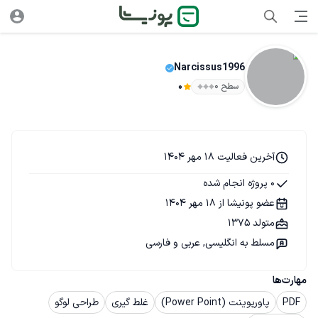
Narcissus1996
سطح ۰
0
آخرین فعالیت 18 مهر 1404
0 پروژه انجام شده
عضو پونیشا از 18 مهر 1404
متولد 1375
مسلط به انگلیسی, عربی و فارسی
مهارت‌ها
PDF
پاورپوینت (Power Point)
غلط گیری
طراحی لوگو