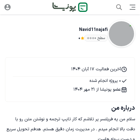
Navid11najafi
سطح ۰
0
آخرین فعالیت 17 آبان 1404
0 پروژه انجام شده
عضو پونیشا از 21 مهر 1404
درباره من
سلام من یه فريلنسر پر تلاشم که کار تایپ ترجمه و نوشتن متن رو با 
دقت بالا انجام میدم . در مدیریت زمان دقیق هستم. هدفم تحویل سریع 
و درست پروژه هاست