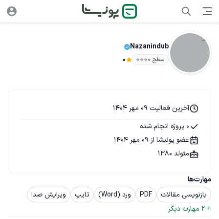
Nazanindub
سطح ۰
0
آخرین فعالیت 09 مهر 1404
0 پروژه انجام شده
عضو پونیشا از 09 مهر 1404
متولد 1380
مهارت‌ها
بازنویسی مقالات
PDF
ورد (Word)
تایپ
ویرایش صدا
+ 
2
 مهارت دیگر