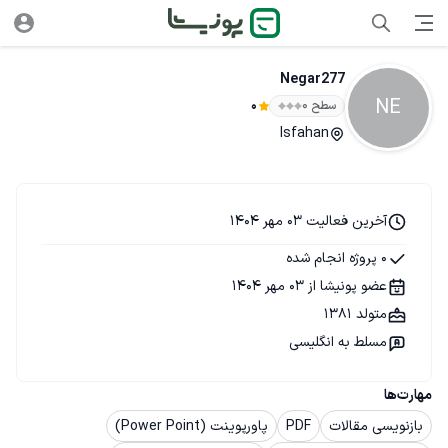
Negar277
NE
سطح ۰
0
Isfahan
آخرین فعالیت 03 مهر 1404
0 پروژه انجام شده
عضو پونیشا از 03 مهر 1404
متولد 1381
مسلط به انگلیسی
مهارت‌ها
بازنویسی مقالات
PDF
پاورپوینت (Power Point)