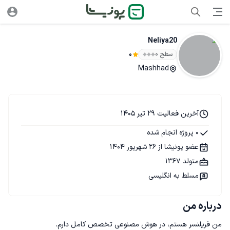
Neliya20
سطح ۰
0
Mashhad
آخرین فعالیت 29 تیر 1405
0 پروژه انجام شده
عضو پونیشا از 26 شهریور 1404
متولد 1367
مسلط به انگلیسی
درباره من