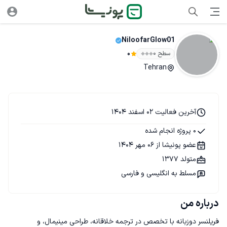
NiloofarGlow01
سطح ۰
0
Tehran
آخرین فعالیت 02 اسفند 1404
0 پروژه انجام شده
عضو پونیشا از 06 مهر 1404
متولد 1377
مسلط به انگلیسی و فارسی
درباره من
فریلنسر دو‌زبانه با تخصص در ترجمه خلاقانه، طراحی مینیمال، و 