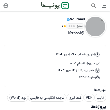
Nouri448
سطح ۰
0
Meybod
آخرین فعالیت 09 آبان 1404
0 پروژه انجام شده
عضو پونیشا از 12 مهر 1404
متولد 1386
مهارت‌ها
تایپ
PDF
غلط گیری
ترجمه انگلیسی به فارسی
ورد (Word)
پروژه‌ها