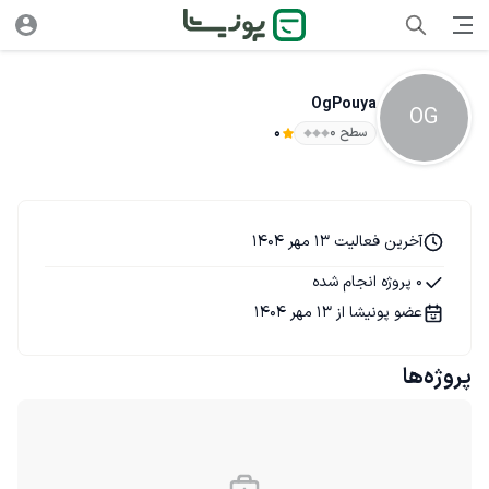
OgPouya
OG
سطح ۰
0
آخرین فعالیت 13 مهر 1404
0 پروژه انجام شده
عضو پونیشا از 13 مهر 1404
پروژه‌ها