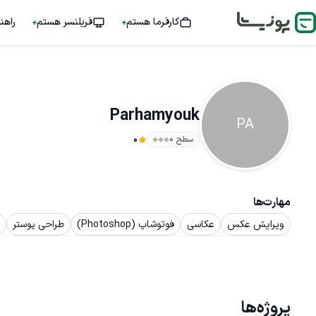
کارفرما هستم
فریلنسر هستم
راهن
Parhamyouk
PA
سطح ۰
0
مهارت‌ها
ویرایش عکس
عکاسی
فوتوشاپ (Photoshop)
طراحی پوستر
پروژه‌ها