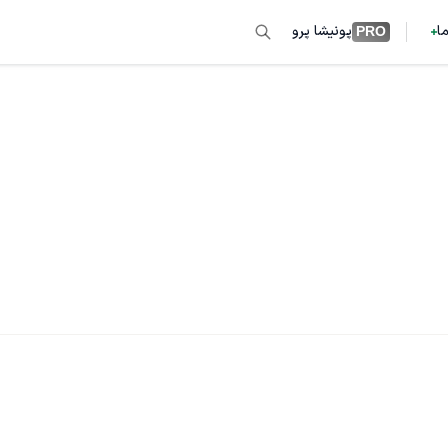
ما
پونیشا پرو
PRO