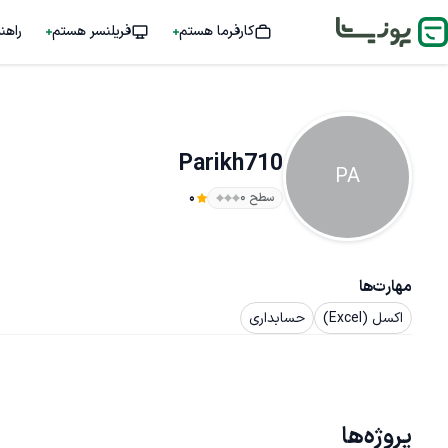
کارفرما هستم
فریلنسر هستم
راهن
Parikh710
PA
سطح ۰
0
مهارت‌ها
اکسل (Excel)
حسابداری
پروژه‌ها