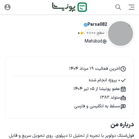
Parsa082
سطح ۰
0
Mahābād
آخرین فعالیت 19 مرداد 1404
0 پروژه انجام شده
عضو پونیشا از 05 تیر 1404
متولد 1382
مسلط به انگلیسی و فارسی
درباره من
فول‌استک دولوپر با تجربه از تحلیل تا دیپلوی. روی تحویل سریع و قابل 